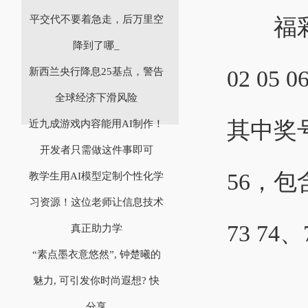
平交代不要着急走，后万里空
福彩快
降到了哪_
02 05 06
新西兰央行降息25基点，警告
全球经济下滑风险
其中奖号
近九成游戏内容能用AI制作！
开发者只需做这件事即可
56，包含
教学生用AI模型定制个性化学
习资源！这位老师让信息技术
73 74、
真正助力学
“素点墨衣意悠然”, 钟楚曦的
魅力, 可引发你时尚遐想? 快
分享