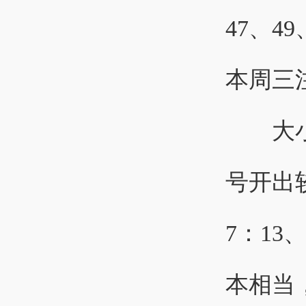
47、4
本周三注
大小比
号开出
7：13
本相当