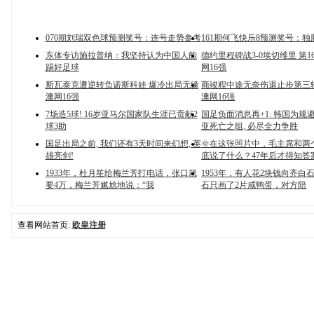
070期刘瑞双色球预测奖号：连号走势参考
161期何飞快乐8预测奖号：独
东体专访施拉普纳：我坚持认为中国人能
德约里程碑战3-0埃切维里 第
踢好足球
网16强
斯瓦泰克遭逆转负诺斯科娃 爆冷出局无缘
商竣程中途无奈伤退止步第三
澳网16强
澳网16强
7场造5球! 16岁亚马尔国家队生涯已贡献2
国足负面消息再+1: 韩国为规
球3助
亚死亡之组, 必尽全力争胜
国足出局之前, 我们还有3天时间来幻想, 英
🌞在这张照片中，毛主席和两
雄亮剑!
底说了什么？47年后才得知答
1933年，杜月笙给梅兰芳打电话，张口就
1953年，有人花2块钱向齐白
要4万，梅兰芳尴尬地说：“我
石只画了2片咸鸭蛋，对方陪
查看网站首页:
欧皇注册