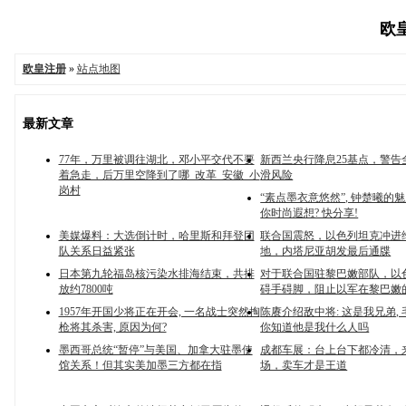
欧皇
欧皇注册
»
站点地图
最新文章
77年，万里被调往湖北，邓小平交代不要
新西兰央行降息25基点，警告
着急走，后万里空降到了哪_改革_安徽_小
滑风险
岗村
“素点墨衣意悠然”, 钟楚曦的魅
你时尚遐想? 快分享!
美媒爆料：大选倒计时，哈里斯和拜登团
联合国震怒，以色列坦克冲进
队关系日益紧张
地，内塔尼亚胡发最后通牒
日本第九轮福岛核污染水排海结束，共排
对于联合国驻黎巴嫩部队，以
放约7800吨
碍手碍脚，阻止以军在黎巴嫩
1957年开国少将正在开会, 一名战士突然掏
陈赓介绍敌中将: 这是我兄弟, 
枪将其杀害, 原因为何?
你知道他是我什么人吗
墨西哥总统“暂停”与美国、加拿大驻墨使
成都车展：台上台下都冷清，
馆关系！但其实美加墨三方都在指
场，卖车才是王道