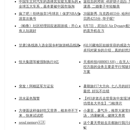
中国车主对汽车的选择其实挺无厘头的，
退役后的邓肯: 48岁胡子花白,
全球五大车系，基本要被中国市场淘
潇洒, 二婚妻子年轻貌美
疯了吧！拒绝放弃3号球衣！保罗NBA生
20届新秀, 马克西4833分, 哈利
涯首次换号
贝恩4253分, 华子呢?
《帕鲁》社区经理回应迷因游戏：开心、
8月7日，尼泊尔 Air Dynast
有人玩就好
的直升机在 N
甘肃2条线路入选全国乡村旅游精品线路
#论川藏地区姑娘笑容的感染力
卓玛对家乡的介绍，真的好想
恒大集团等被强制执行4亿
天准科技(688003.SH)：在
控方面的业务主要是平行驾驶
方案
突发！阿根廷军方证实
暑期旅行7大方向, 七八月的好
最优, 好玩不出错
洪水蓝色预警
【#93岁老兵去世骨灰中发现3
功埋名大半生】 “3枚弹片
方便面这样做好吃又营养，根本停不下
小暑至，暑气升，推荐大家常
来，快来试试吧
汤，消暑解渴，健脾又养胃
seoul memory🇰🇷
这个夏天带娃去京都旅行我只
🍃